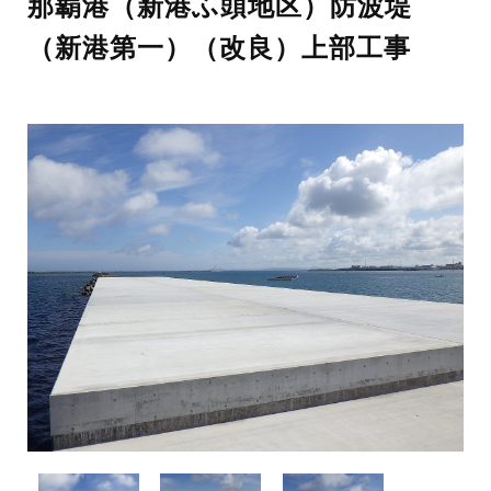
那覇港（新港ふ頭地区）防波堤
（新港第一）（改良）上部工事