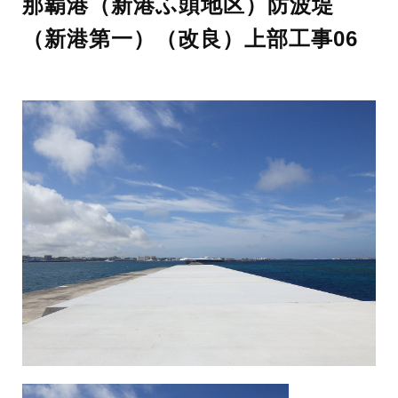
那覇港（新港ふ頭地区）防波堤
（新港第一）（改良）上部工事06