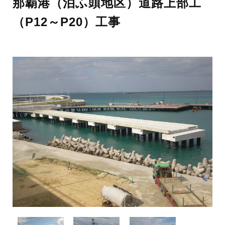
那覇港（泊ふ頭地区）道路上部工
（P12～P20）工事