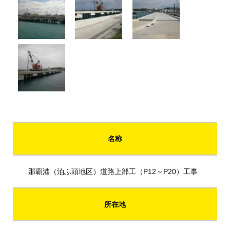
名称
那覇港（泊ふ頭地区）道路上部工（P12～P20）工事
所在地