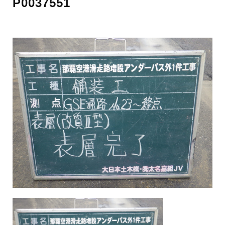
P0037551