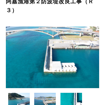
阿嘉漁港第２防波堤改良工事（Ｒ
３）