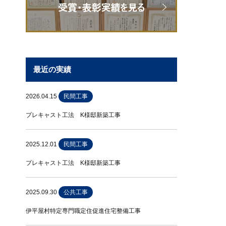
最近の実績
2026.04.15
民間工事
プレキャスト工法 K様邸新築工事
2025.12.01
民間工事
プレキャスト工法 K様邸新築工事
2025.09.30
公共工事
伊平屋村特定専門職定住促進住宅整備工事