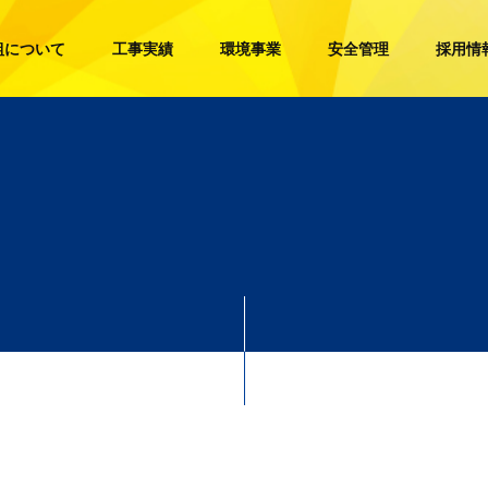
組について
工事実績
環境事業
安全管理
採用情