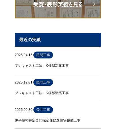
最近の実績
2026.04.15
民間工事
プレキャスト工法 K様邸新築工事
2025.12.01
民間工事
プレキャスト工法 K様邸新築工事
2025.09.30
公共工事
伊平屋村特定専門職定住促進住宅整備工事