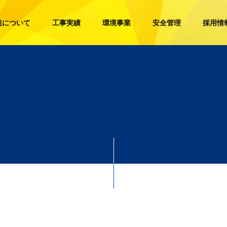
組について
工事実績
環境事業
安全管理
採用情