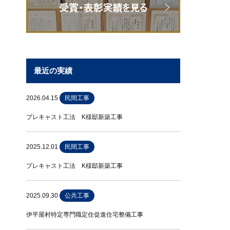
最近の実績
2026.04.15
民間工事
プレキャスト工法 K様邸新築工事
2025.12.01
民間工事
プレキャスト工法 K様邸新築工事
2025.09.30
公共工事
伊平屋村特定専門職定住促進住宅整備工事