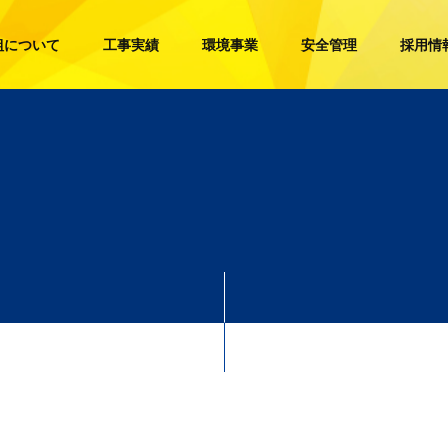
組について
工事実績
環境事業
安全管理
採用情