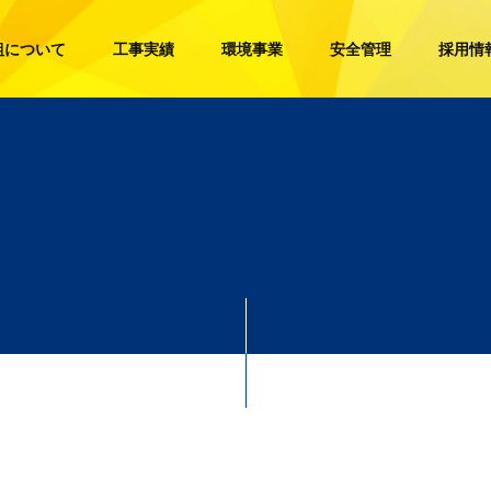
組について
工事実績
環境事業
安全管理
採用情