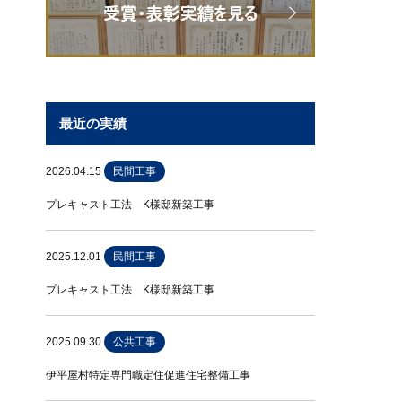
最近の実績
2026.04.15
民間工事
プレキャスト工法 K様邸新築工事
2025.12.01
民間工事
プレキャスト工法 K様邸新築工事
2025.09.30
公共工事
伊平屋村特定専門職定住促進住宅整備工事