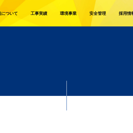
組について
工事実績
環境事業
安全管理
採用情