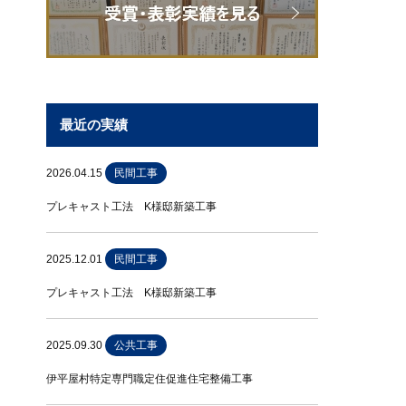
最近の実績
2026.04.15
民間工事
プレキャスト工法 K様邸新築工事
2025.12.01
民間工事
プレキャスト工法 K様邸新築工事
2025.09.30
公共工事
伊平屋村特定専門職定住促進住宅整備工事