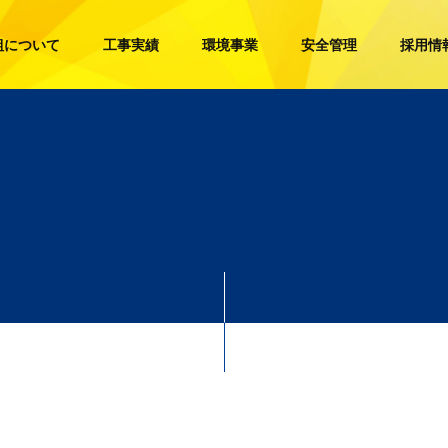
組について
工事実績
環境事業
安全管理
採用情