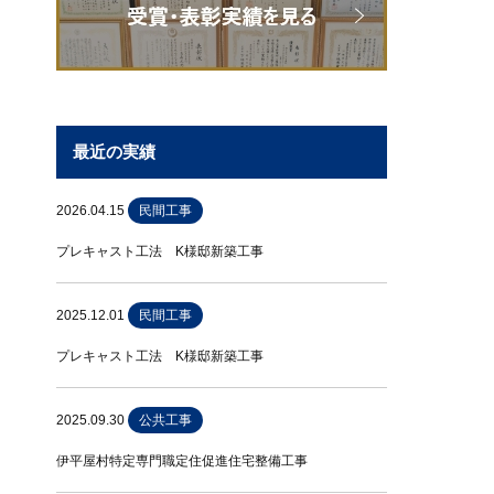
最近の実績
2026.04.15
民間工事
プレキャスト工法 K様邸新築工事
2025.12.01
民間工事
プレキャスト工法 K様邸新築工事
2025.09.30
公共工事
伊平屋村特定専門職定住促進住宅整備工事