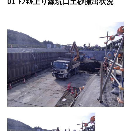
01 ﾄﾝﾈﾙ上り線坑口土砂搬出状況