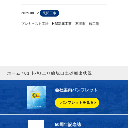
2025.08.12
民間工事
プレキャスト工法 H邸新築工事 石垣市 施工例
ホーム
01 ﾄﾝﾈﾙ上り線坑口土砂搬出状況
会社案内パンフレット
パンフレットを見る
50周年記念誌