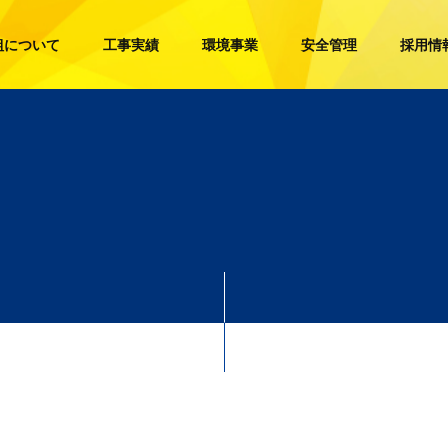
組について
工事実績
環境事業
安全管理
採用情