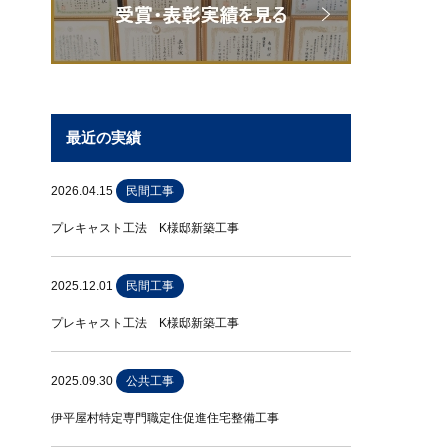
最近の実績
2026.04.15
民間工事
プレキャスト工法 K様邸新築工事
2025.12.01
民間工事
プレキャスト工法 K様邸新築工事
2025.09.30
公共工事
伊平屋村特定専門職定住促進住宅整備工事