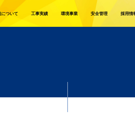
組について
工事実績
環境事業
安全管理
採用情