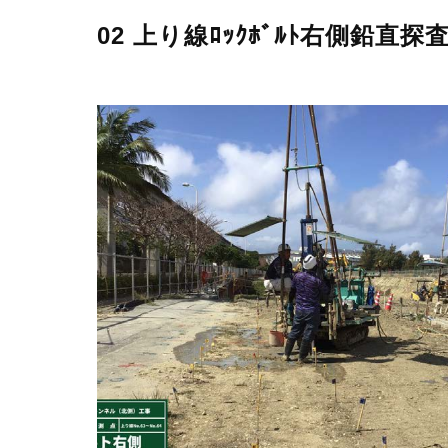
02 上り線ﾛｯｸﾎﾞﾙﾄ右側鉛直探