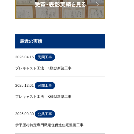
最近の実績
2026.04.15
民間工事
プレキャスト工法 K様邸新築工事
2025.12.01
民間工事
プレキャスト工法 K様邸新築工事
2025.09.30
公共工事
伊平屋村特定専門職定住促進住宅整備工事