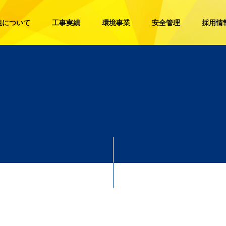
組について
工事実績
環境事業
安全管理
採用情