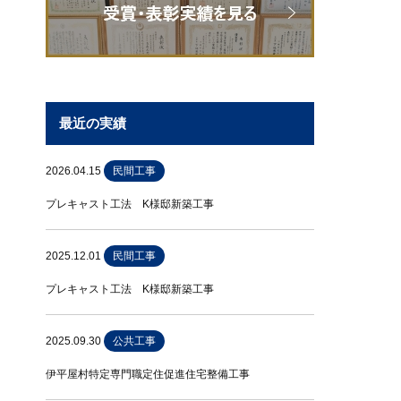
最近の実績
2026.04.15
民間工事
プレキャスト工法 K様邸新築工事
2025.12.01
民間工事
プレキャスト工法 K様邸新築工事
2025.09.30
公共工事
伊平屋村特定専門職定住促進住宅整備工事