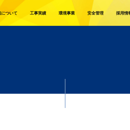
組について
工事実績
環境事業
安全管理
採用情