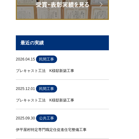
最近の実績
2026.04.15
民間工事
プレキャスト工法 K様邸新築工事
2025.12.01
民間工事
プレキャスト工法 K様邸新築工事
2025.09.30
公共工事
伊平屋村特定専門職定住促進住宅整備工事