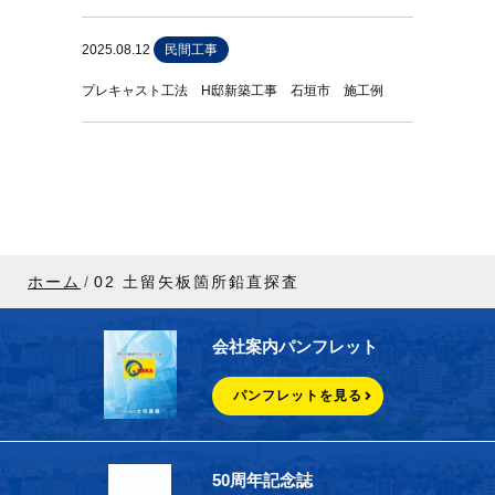
2025.08.12
民間工事
プレキャスト工法 H邸新築工事 石垣市 施工例
ホーム
02 土留矢板箇所鉛直探査
会社案内パンフレット
パンフレットを見る
50周年記念誌