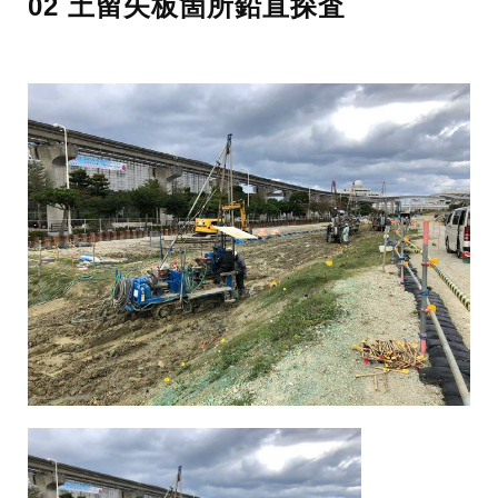
02 土留矢板箇所鉛直探査