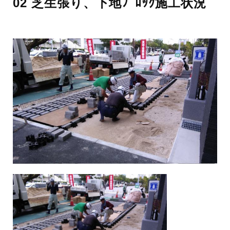
02 芝生張り、下地ﾌﾞﾛｯｸ施工状況