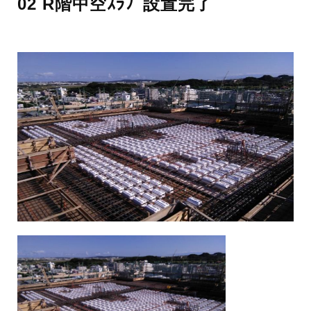
02 R階中空ｽﾗﾌﾞ設置完了