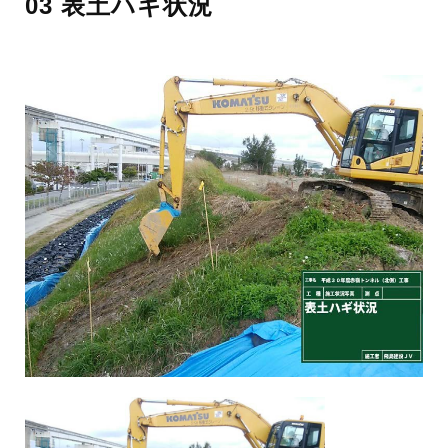
03 表土ハギ状況