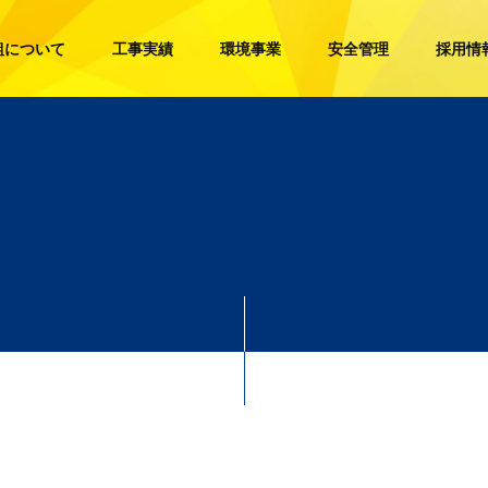
組について
工事実績
環境事業
安全管理
採用情