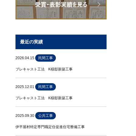
最近の実績
2026.04.15
民間工事
プレキャスト工法 K様邸新築工事
2025.12.01
民間工事
プレキャスト工法 K様邸新築工事
2025.09.30
公共工事
伊平屋村特定専門職定住促進住宅整備工事