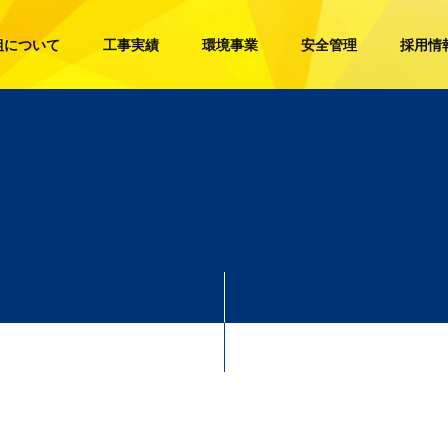
組について
工事実績
環境事業
安全管理
採用情