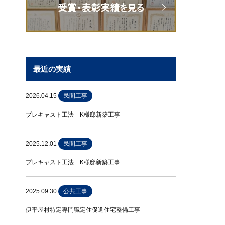
最近の実績
2026.04.15
民間工事
プレキャスト工法 K様邸新築工事
2025.12.01
民間工事
プレキャスト工法 K様邸新築工事
2025.09.30
公共工事
伊平屋村特定専門職定住促進住宅整備工事