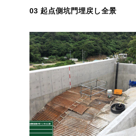
03 起点側坑門埋戻し全景