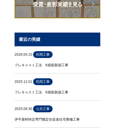
最近の実績
2026.04.15
民間工事
プレキャスト工法 K様邸新築工事
2025.12.01
民間工事
プレキャスト工法 K様邸新築工事
2025.09.30
公共工事
伊平屋村特定専門職定住促進住宅整備工事