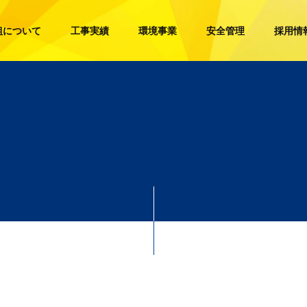
組について
工事実績
環境事業
安全管理
採用情