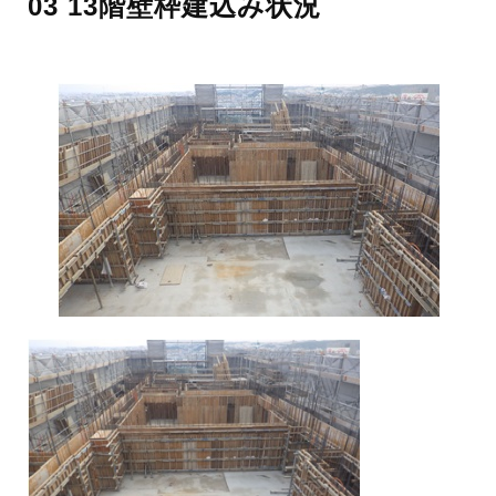
03 13階壁枠建込み状況