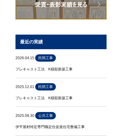
最近の実績
2026.04.15
民間工事
プレキャスト工法 K様邸新築工事
2025.12.01
民間工事
プレキャスト工法 K様邸新築工事
2025.09.30
公共工事
伊平屋村特定専門職定住促進住宅整備工事