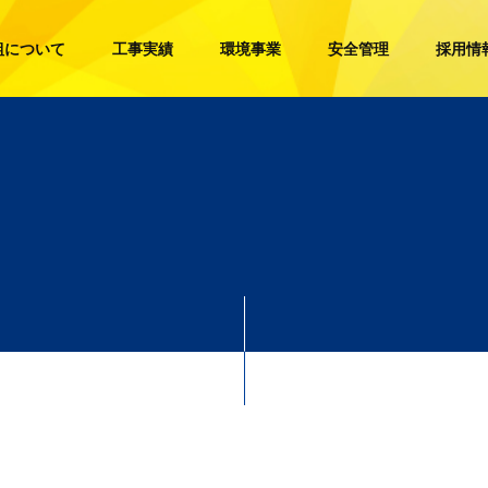
組について
工事実績
環境事業
安全管理
採用情