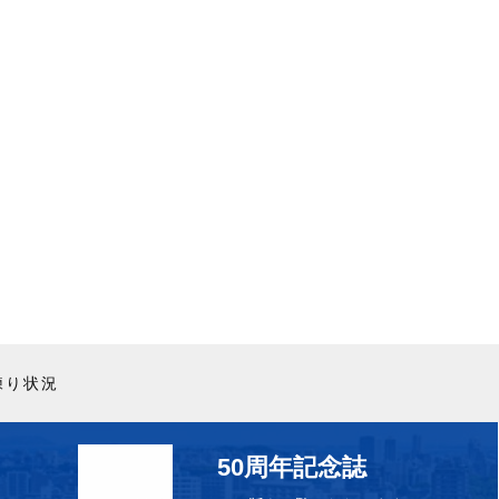
混練り状況
50周年記念誌