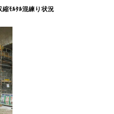
収縮ﾓﾙﾀﾙ混練り状況