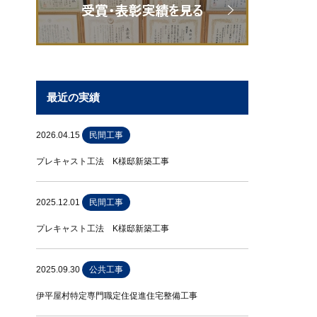
最近の実績
2026.04.15
民間工事
プレキャスト工法 K様邸新築工事
2025.12.01
民間工事
プレキャスト工法 K様邸新築工事
2025.09.30
公共工事
伊平屋村特定専門職定住促進住宅整備工事