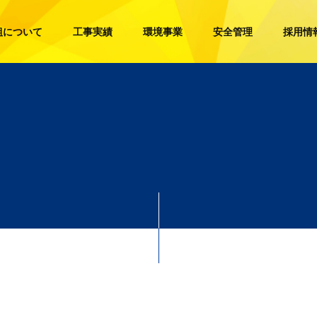
組について
工事実績
環境事業
安全管理
採用情