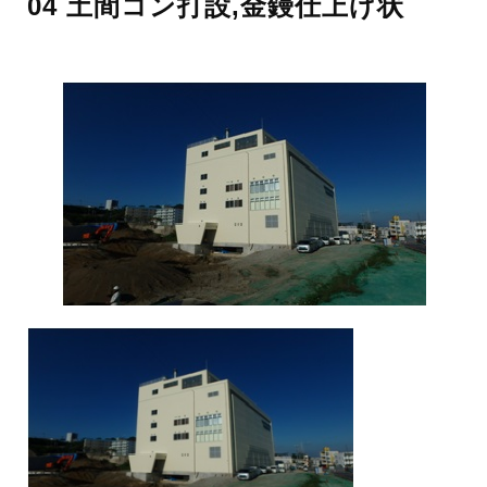
04 土間コン打設,金鏝仕上げ状