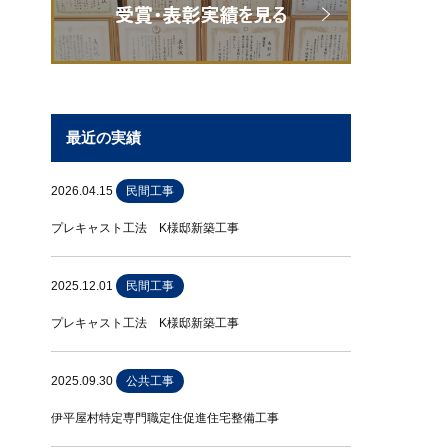
最近の実績
2026.04.15
民間工事
プレキャスト工法 K様邸新築工事
2025.12.01
民間工事
プレキャスト工法 K様邸新築工事
2025.09.30
公共工事
伊平屋村特定専門職定住促進住宅整備工事