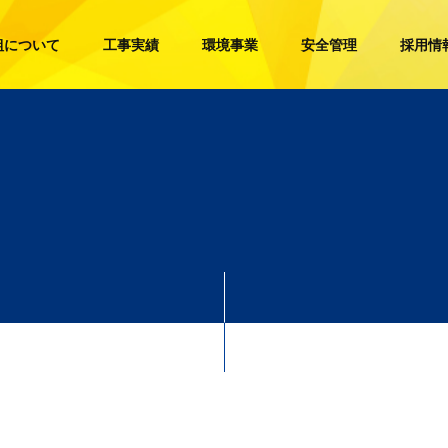
組について
工事実績
環境事業
安全管理
採用情