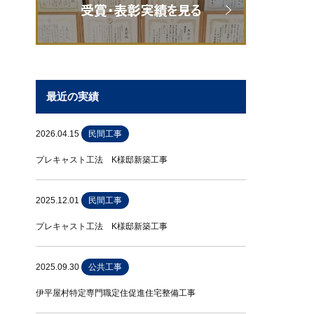
最近の実績
2026.04.15
民間工事
プレキャスト工法 K様邸新築工事
2025.12.01
民間工事
プレキャスト工法 K様邸新築工事
2025.09.30
公共工事
伊平屋村特定専門職定住促進住宅整備工事