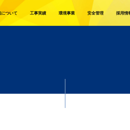
組について
工事実績
環境事業
安全管理
採用情