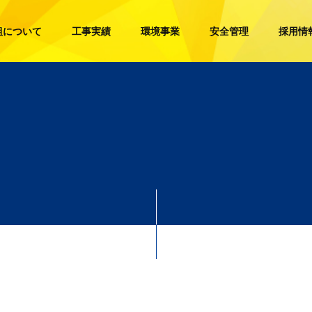
組について
工事実績
環境事業
安全管理
採用情