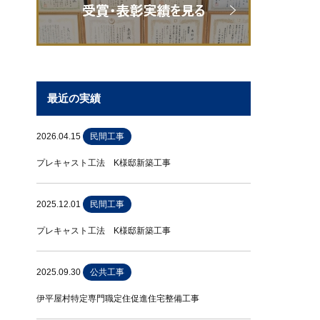
最近の実績
2026.04.15
民間工事
プレキャスト工法 K様邸新築工事
2025.12.01
民間工事
プレキャスト工法 K様邸新築工事
2025.09.30
公共工事
伊平屋村特定専門職定住促進住宅整備工事