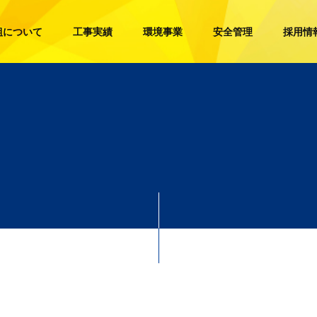
組について
工事実績
環境事業
安全管理
採用情