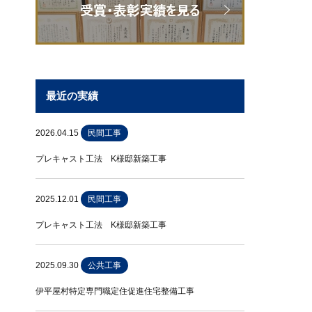
最近の実績
2026.04.15
民間工事
プレキャスト工法 K様邸新築工事
2025.12.01
民間工事
プレキャスト工法 K様邸新築工事
2025.09.30
公共工事
伊平屋村特定専門職定住促進住宅整備工事