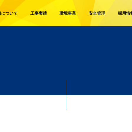
組について
工事実績
環境事業
安全管理
採用情