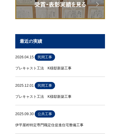
最近の実績
2026.04.15
民間工事
プレキャスト工法 K様邸新築工事
2025.12.01
民間工事
プレキャスト工法 K様邸新築工事
2025.09.30
公共工事
伊平屋村特定専門職定住促進住宅整備工事