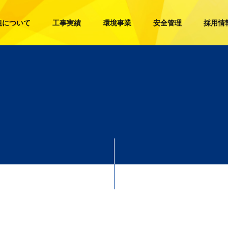
組について
工事実績
環境事業
安全管理
採用情