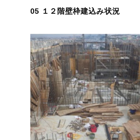
05 １２階壁枠建込み状況