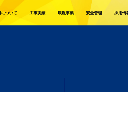
組について
工事実績
環境事業
安全管理
採用情