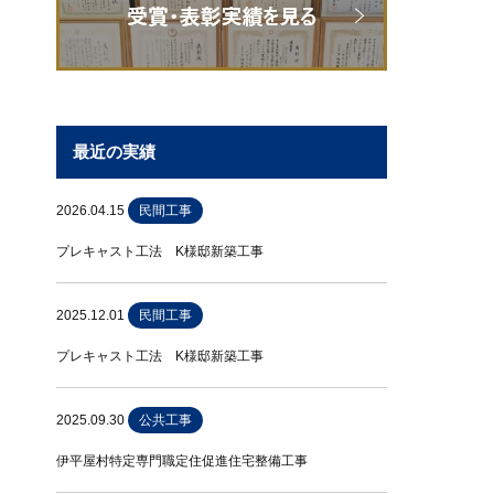
最近の実績
2026.04.15
民間工事
プレキャスト工法 K様邸新築工事
2025.12.01
民間工事
プレキャスト工法 K様邸新築工事
2025.09.30
公共工事
伊平屋村特定専門職定住促進住宅整備工事