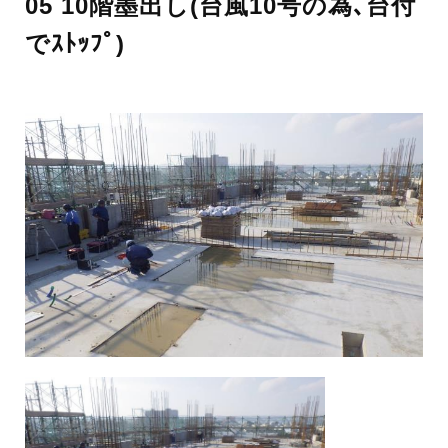
05 10階墨出し(台風10号の為､台付
でｽﾄｯﾌﾟ)