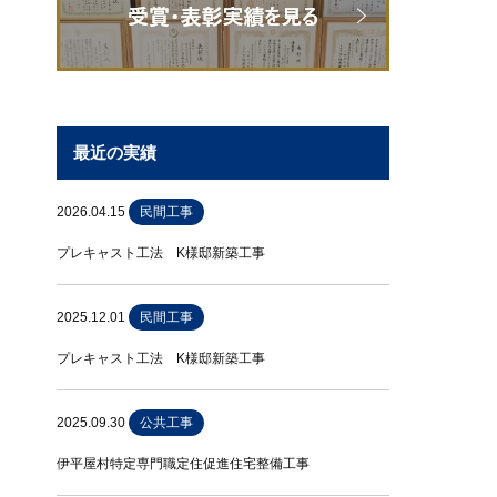
最近の実績
2026.04.15
民間工事
プレキャスト工法 K様邸新築工事
2025.12.01
民間工事
プレキャスト工法 K様邸新築工事
2025.09.30
公共工事
伊平屋村特定専門職定住促進住宅整備工事