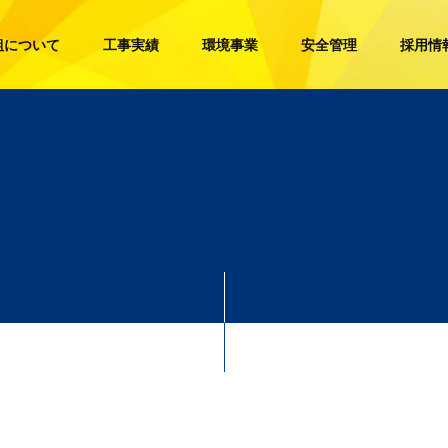
組について
工事実績
環境事業
安全管理
採用情