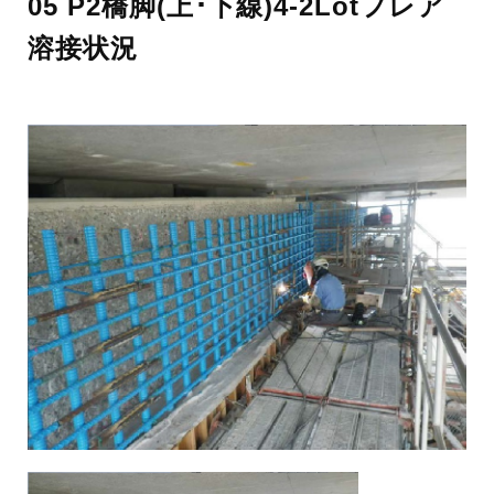
05 P2橋脚(上･下線)4-2Lotフレア
溶接状況