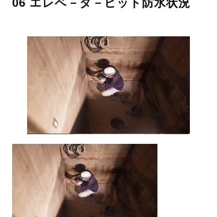
06 エレベ－タ－ピット防水状況