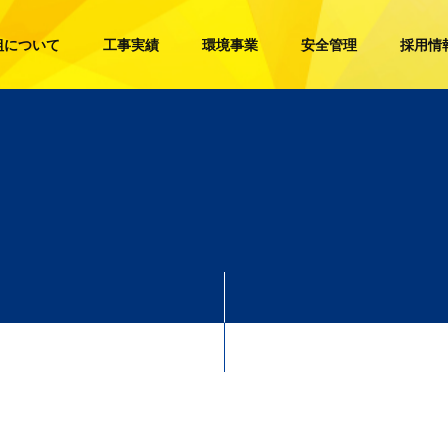
組について
工事実績
環境事業
安全管理
採用情