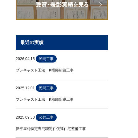
最近の実績
2026.04.15
民間工事
プレキャスト工法 K様邸新築工事
2025.12.01
民間工事
プレキャスト工法 K様邸新築工事
2025.09.30
公共工事
伊平屋村特定専門職定住促進住宅整備工事