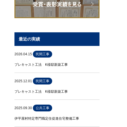
最近の実績
2026.04.15
民間工事
プレキャスト工法 K様邸新築工事
2025.12.01
民間工事
プレキャスト工法 K様邸新築工事
2025.09.30
公共工事
伊平屋村特定専門職定住促進住宅整備工事