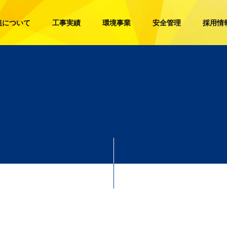
組について
工事実績
環境事業
安全管理
採用情