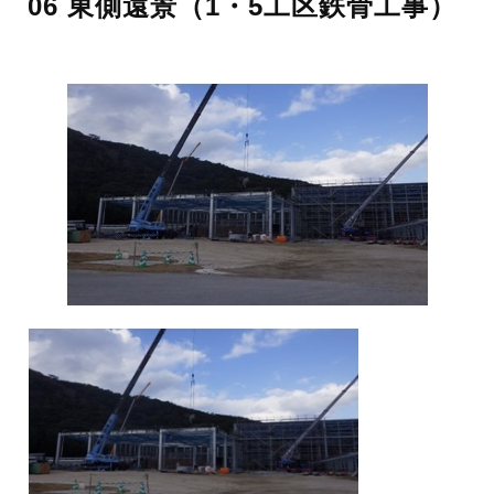
06 東側遠景（1・5工区鉄骨工事）