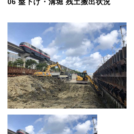
06 盤下げ・溝堀 残土搬出状況