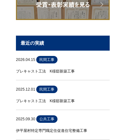
最近の実績
2026.04.15
民間工事
プレキャスト工法 K様邸新築工事
2025.12.01
民間工事
プレキャスト工法 K様邸新築工事
2025.09.30
公共工事
伊平屋村特定専門職定住促進住宅整備工事