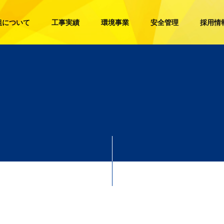
組について
工事実績
環境事業
安全管理
採用情