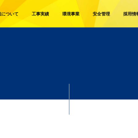
組について
工事実績
環境事業
安全管理
採用情