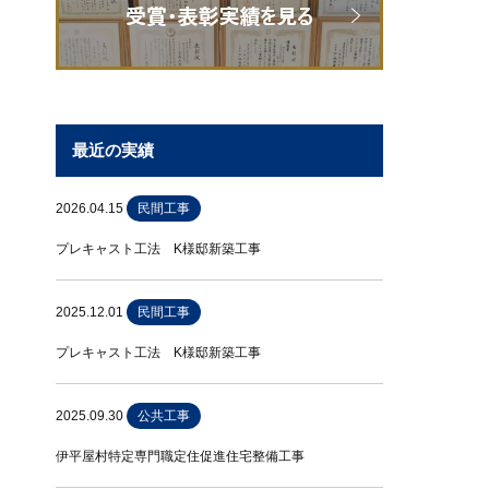
最近の実績
2026.04.15
民間工事
プレキャスト工法 K様邸新築工事
2025.12.01
民間工事
プレキャスト工法 K様邸新築工事
2025.09.30
公共工事
伊平屋村特定専門職定住促進住宅整備工事