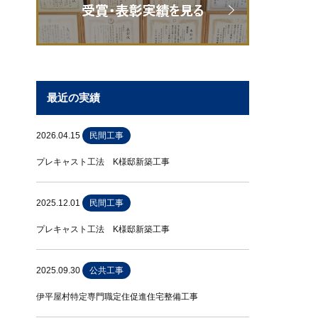
最近の実績
2026.04.15
民間工事
プレキャスト工法 K様邸新築工事
2025.12.01
民間工事
プレキャスト工法 K様邸新築工事
2025.09.30
公共工事
伊平屋村特定専門職定住促進住宅整備工事