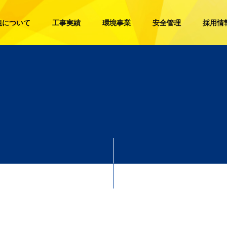
組について
工事実績
環境事業
安全管理
採用情