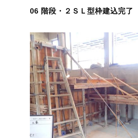
06 階段・２ＳＬ型枠建込完了