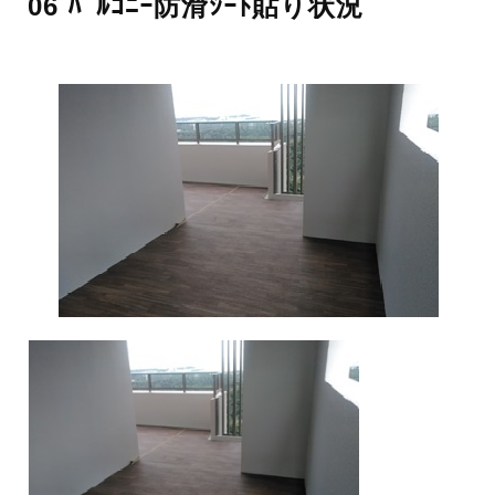
06 ﾊﾞﾙｺﾆｰ防滑ｼｰﾄ貼り状況