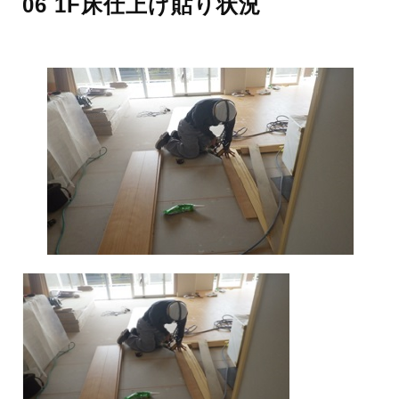
06 1F床仕上げ貼り状況