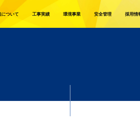
組について
工事実績
環境事業
安全管理
採用情