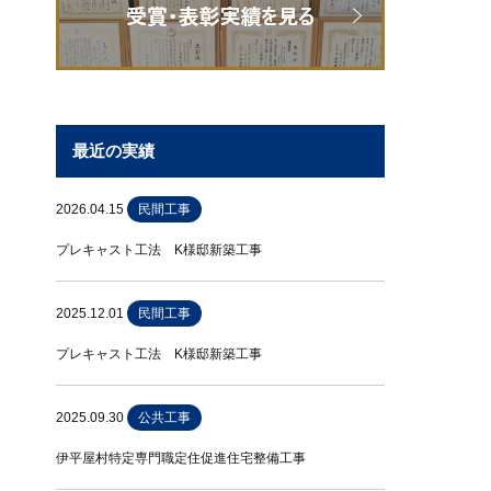
最近の実績
2026.04.15
民間工事
プレキャスト工法 K様邸新築工事
2025.12.01
民間工事
プレキャスト工法 K様邸新築工事
2025.09.30
公共工事
伊平屋村特定専門職定住促進住宅整備工事