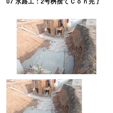
07 ⽔路⼯：2号桝捨てＣｏｎ完了