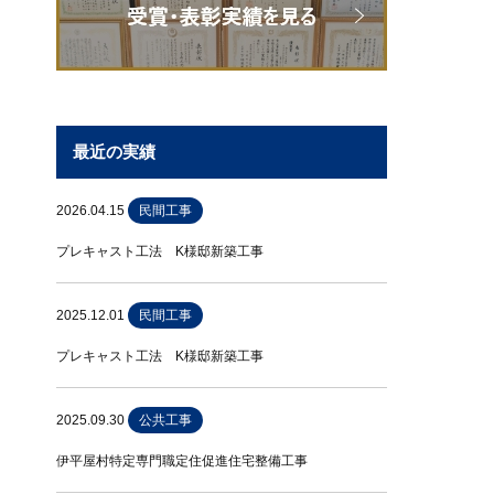
最近の実績
2026.04.15
民間工事
プレキャスト工法 K様邸新築工事
2025.12.01
民間工事
プレキャスト工法 K様邸新築工事
2025.09.30
公共工事
伊平屋村特定専門職定住促進住宅整備工事