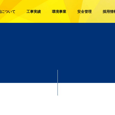
組について
工事実績
環境事業
安全管理
採用情